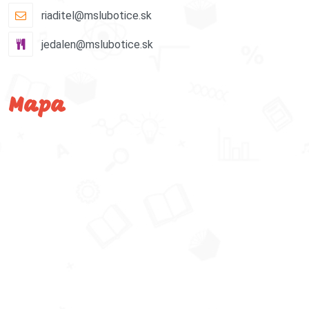
riaditel@mslubotice.sk
jedalen@mslubotice.sk
Mapa