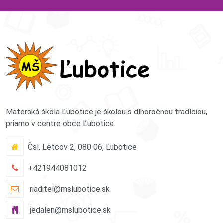
Materská škola Ľubotice je školou s dlhoročnou tradíciou,
priamo v centre obce Ľubotice.
Čsl. Letcov 2, 080 06, Ľubotice
+421944081012
riaditel@mslubotice.sk
jedalen@mslubotice.sk