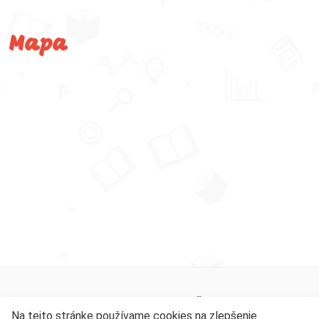
Mapa
©
2026
Materská škola Ľubotice, Čsl. letcov 2, 080 06,
Na tejto stránke používame cookies na zlepšenie